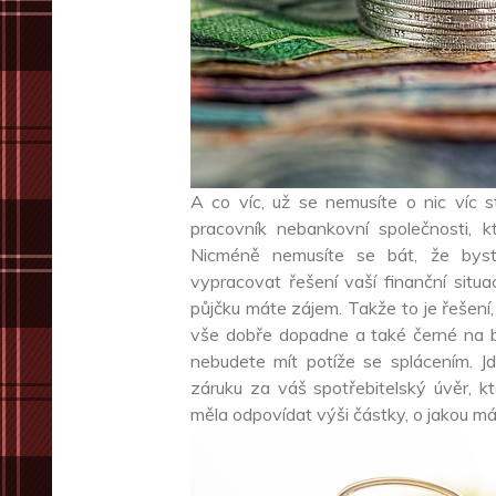
A co víc, už se nemusíte o nic víc 
pracovník nebankovní společnosti, k
Nicméně nemusíte se bát, že byste
vypracovat řešení vaší finanční sit
půjčku máte zájem. Takže to je řešení, 
vše dobře dopadne a také černé na bí
nebudete mít potíže se splácením. Jd
záruku za váš spotřebitelský úvěr, k
měla odpovídat výši částky, o jakou m