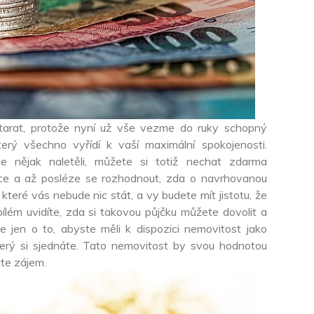
starat, protože nyní už vše vezme do ruky schopný
terý všechno vyřídí k vaší maximální spokojenosti.
 nějak naletěli, můžete si totiž nechat zdarma
uace a až posléze se rozhodnout, zda o navrhovanou
které vás nebude nic stát, a vy budete mít jistotu, že
lém uvidíte, zda si takovou půjčku můžete dovolit a
e jen o to, abyste měli k dispozici nemovitost jako
terý si sjednáte. Tato nemovitost by svou hodnotou
áte zájem.