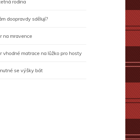
četná rodina
ám doopravdy sdělují?
r na mravence
r vhodné matrace na lůžko pro hosty
 nutné se výšky bát