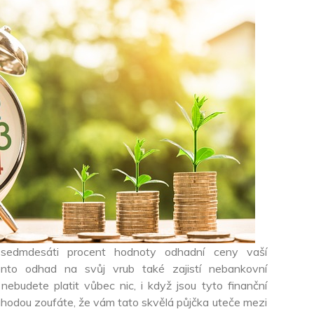
sedmdesáti procent hodnoty odhadní ceny vaší
ento odhad na svůj vrub také zajistí nebankovní
nebudete platit vůbec nic, i když jsou tyto finanční
áhodou zoufáte, že vám tato skvělá půjčka uteče mezi