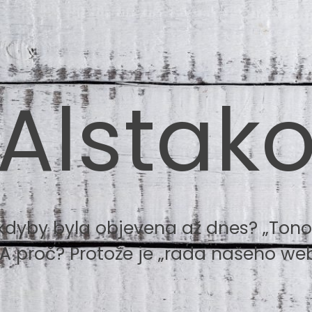
Alstak
kdyby byla objevena až dnes? „Tonou
 A proč? Protože je „rada našeho web