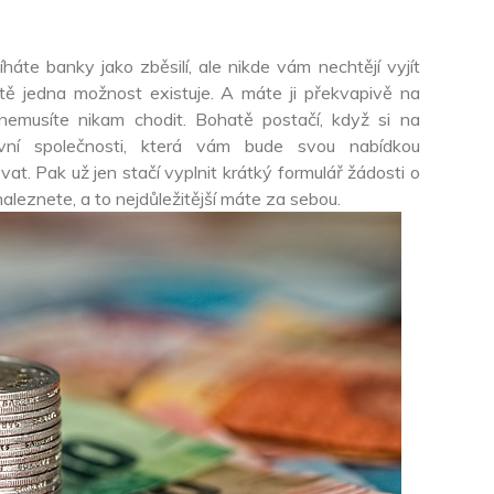
íháte banky jako zběsilí, ale nikde vám nechtějí vyjít
eště jedna možnost existuje. A máte ji překvapivě na
í nemusíte nikam chodit. Bohatě postačí, když si na
ovní společnosti, která vám bude svou nabídkou
at. Pak už jen stačí vyplnit krátký formulář žádosti o
leznete, a to nejdůležitější máte za sebou.