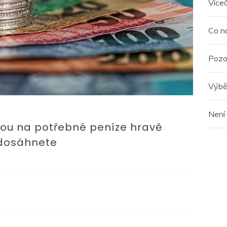
Více
Co n
Pozo
Výbě
Není
ou na potřebné peníze hravě
dosáhnete