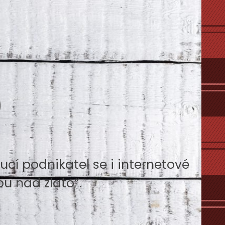
o
cí podnikatel se i internetové
u nad zlato“.