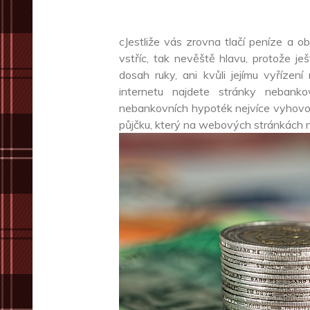
cJestliže vás zrovna tlačí peníze a ob
vstříc, tak nevěště hlavu, protože j
dosah ruky, ani kvůli jejímu vyřízen
internetu najdete stránky nebank
nebankovních hypoték
nejvíce vyhovov
půjčku, který na webových stránkách na