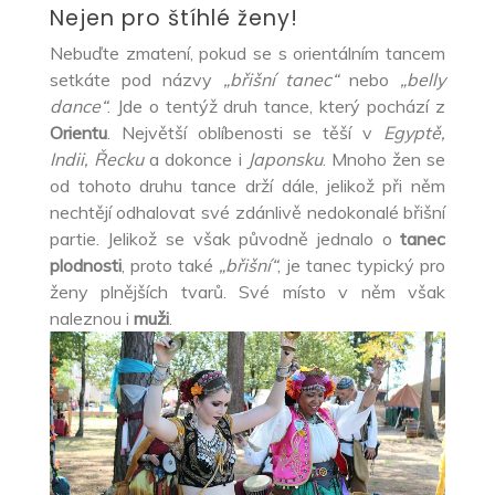
Nejen pro štíhlé ženy!
Nebuďte zmatení, pokud se s orientálním tancem
setkáte pod názvy
„břišní tanec“
nebo
„belly
dance“
. Jde o tentýž druh tance, který pochází z
Orientu
. Největší oblíbenosti se těší v
Egyptě,
Indii, Řecku
a dokonce i
Japonsku
. Mnoho žen se
od tohoto druhu tance drží dále, jelikož při něm
nechtějí odhalovat své zdánlivě nedokonalé břišní
partie. Jelikož se však původně jednalo o
tanec
plodnosti
, proto také
„břišní“
, je tanec typický pro
ženy plnějších tvarů. Své místo v něm však
naleznou i
muži
.