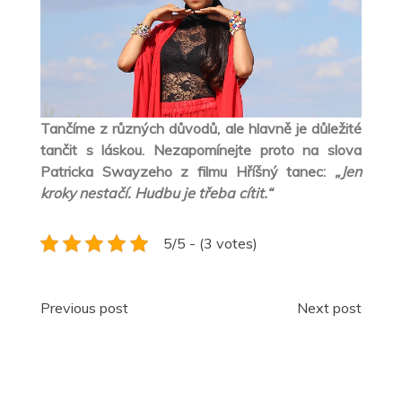
Tančíme z různých důvodů, ale hlavně je důležité
tančit s láskou. Nezapomínejte proto na slova
Patricka Swayzeho z filmu Hříšný tanec:
„Jen
kroky nestačí. Hudbu je třeba cítit.“
5/5 - (3 votes)
Navigace
Previous post
Next post
pro
příspěvek