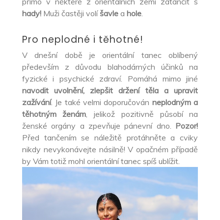
přímo v některé z orientálních zemí zatančit s
hady!
Muži častěji volí
šavle
a
hole
.
Pro neplodné i těhotné!
V dnešní době je orientální tanec oblíbený
především z důvodu blahodárných účinků na
fyzické i psychické zdraví. Pomáhá mimo jiné
navodit uvolnění, zlepšit držení těla a upravit
zažívání
. Je také velmi doporučován
neplodným a
těhotným ženám
, jelikož pozitivně působí na
ženské orgány a zpevňuje pánevní dno.
Pozor!
Před tančením se náležitě protáhněte a cviky
nikdy nevykonávejte násilně! V opačném případě
by Vám totiž mohl orientální tanec spíš ublížit.