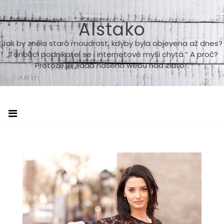
Skip
to
Alstako
content
Jak by zněla stará moudrost, kdyby byla objevena až dnes?
„Tonoucí podnikatel se i internetové myši chytá.“ A proč?
Protože je „rada našeho webu nad zlato“.