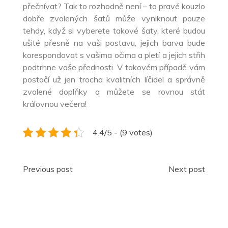
přečnívat? Tak to rozhodně není – to pravé kouzlo
dobře zvolených šatů může vyniknout pouze
tehdy, když si vyberete takové šaty, které budou
ušité přesně na vaši postavu, jejich barva bude
korespondovat s vašima očima a pletí a jejich střih
podtrhne vaše přednosti. V takovém případě vám
postačí už jen trocha kvalitních líčidel a správně
zvolené doplňky a můžete se rovnou stát
královnou večera!
4.4/5 - (9 votes)
Navigace
Previous post
Next post
pro
příspěvek