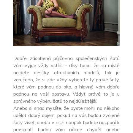
Dobře zásobená půjčovna společenských šatů
vám vyjde vždy vstříc – díky tomu, že na místě
najdete desítky atraktivních modelů, tak je
zaručeno, že si zde vždy vyberete ty pravé šaty,
které vám padnou do oka, a hlavně vám dobře
padnou na vaši postavu. Vždyť právě to je u
správného výběru šatů to nejdůležitější.
Anebo si snad myslíte, že byste mohli na někoho
udělat dobrý dojem, pokud na vás budou zvolené
šaty viset, anebo v nich naopak budete nacpaní k
prasknutí, budou vám někde chybět anebo