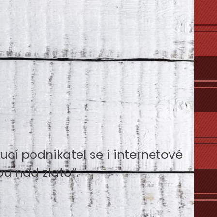
o
cí podnikatel se i internetové
u nad zlato“.