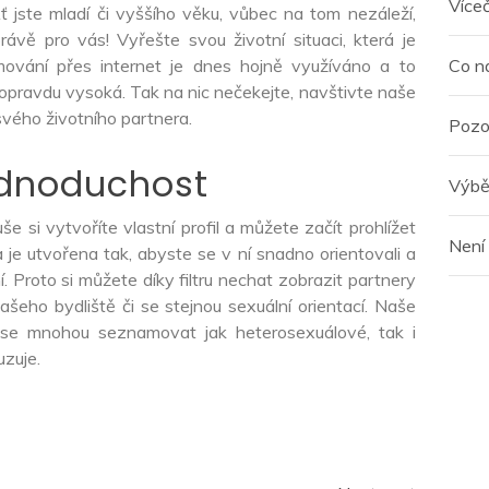
Více
jste mladí či vyššího věku, vůbec na tom nezáleží,
ávě pro vás! Vyřešte svou životní situaci, která je
vání přes internet je dnes hojně využíváno a to
Co n
 opravdu vysoká. Tak na nic nečekejte, navštivte naše
svého životního partnera.
Pozo
ednoduchost
Výbě
e si vytvoříte vlastní profil a můžete začít prohlížet
Není
 je utvořena tak, abyste se v ní snadno orientovali a
 Proto si můžete díky filtru nechat zobrazit partnery
šeho bydliště či se stejnou sexuální orientací. Naše
se mnohou seznamovat jak heterosexuálové, tak i
zuje.