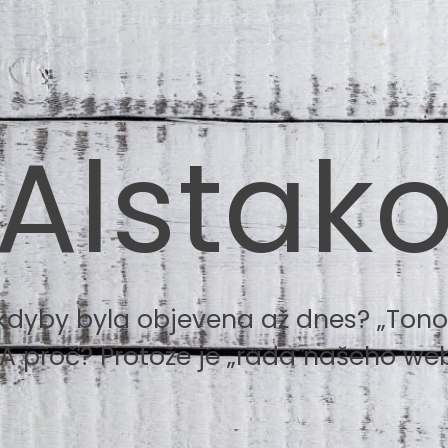
Alstak
kdyby byla objevena až dnes? „Tonou
 A proč? Protože je „rada našeho web