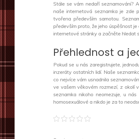
Stále se vám nedaří seznamování? Ať 
naše internetová
seznamka
je zde pr
tvořena především samotou. Seznamo
především proto, že jeho úspěšnost je
internetové stránky a začněte hledat 
Přehlednost a j
Pokud se u nás zaregistrujete, jednoduš
inzeráty ostatních lidí. Naše seznamka
co nejvíce vám usnadnila seznamování.
ve vašem věkovém rozmezí, z okolí va
seznamka nikoho neomezuje, u nás 
homosexuálové a nikdo je za to neodsu