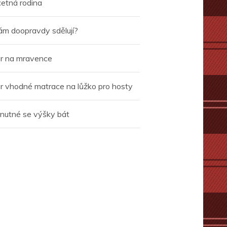
četná rodina
ám doopravdy sdělují?
r na mravence
r vhodné matrace na lůžko pro hosty
 nutné se výšky bát