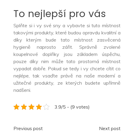
To nejlepší pro vás
Splňte si i vy své sny a vybavte si tuto místnost
takovými produkty, které budou opravdu kvalitní a
díky kterým bude tato místnost zasvěcená
hygieně naprosto zářit. Správně zvolené
koupelnové doplňky
jsou základem úspěchu,
pouze díky nim může tato prostorná místnost
vypadat dobře. Pokud se tedy i vy chcete cítit co
nejlépe, tak vsaďte právě na naše moderní a
užitečné produkty, ze kterých budete upřímně
nadšeni.
3.9/5 - (9 votes)
Navigace
Previous post
Next post