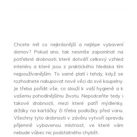
Chcete mít co nejkrásnější a nejlépe vybavení
domov? Pokud ano, tak nesmíte zapomínat na
potřebné drobnosti, které dotváří celkový vzhled
interiéru a které jsou z praktického hlediska tím
nejpoužívanějším. To samé platí i tehdy, když se
rozhodnete nakupovat nové věci do své koupelny.
Je třeba pořídit vše, co slouží k vaší hygieně a k
vašemu pohodlnějšímu životu. Nepodceňte tedy i
takové drobnosti, mezi které patří mýdlenky,
držáky na kartáčky či třeba podložky před vanu.
Všechny tyto drobnosti v závěru vytvoří opravdu
příjemně vybavenou místnost, ve které vám
nebude vůbec nic podstatného chybět.