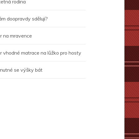
četná rodina
ám doopravdy sdělují?
r na mravence
r vhodné matrace na lůžko pro hosty
 nutné se výšky bát