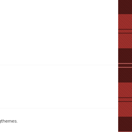
gthemes
.