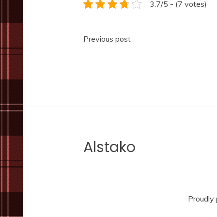
3.7/5 - (7 votes)
Navigace
Previous post
pro
příspěvek
Alstako
Proudly