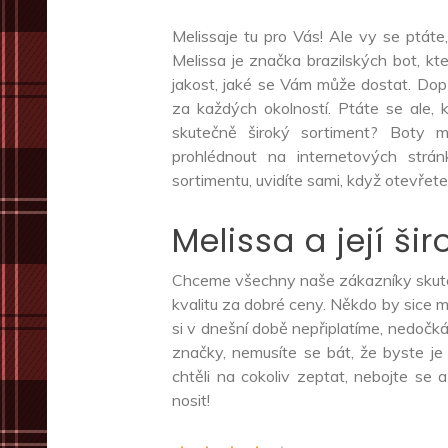
Melissaje tu pro Vás! Ale vy se ptá
Melissa je značka brazilských bot, kt
jakost, jaké se Vám může dostat. Dop
za každých okolností. Ptáte se ale, 
skutečně široký sortiment? Boty 
prohlédnout na internetových strá
sortimentu, uvidíte sami, když otevřet
Melissa a její ši
Chceme všechny naše zákazníky skutečn
kvalitu za dobré ceny. Někdo by sice 
si v dnešní době nepřiplatíme, nedočkám
značky, nemusíte se bát, že byste je
chtěli na cokoliv zeptat, nebojte se
nosit!