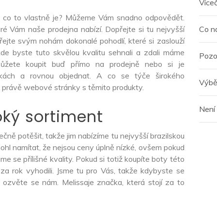
Více
te, co to vlastně je? Můžeme Vám snadno odpovědět.
eré Vám naše prodejna nabízí. Dopřejte si tu nejvyšší
Co n
řejte svým nohám dokonalé pohodlí, které si zaslouží
kde byste tuto skvělou kvalitu sehnali a zdali máme
Pozo
můžete koupit buď přímo na prodejně nebo si je
nkách a rovnou objednat. A co se týče širokého
Výbě
e právě webové stránky s těmito produkty.
Není
roký sortiment
ě potěšit, takže jim nabízíme tu nejvyšší brazilskou
mohl namítat, že nejsou ceny úplně nízké, ovšem pokud
e se přílišné kvality. Pokud si totiž koupíte boty této
 za rok vyhodili. Jsme tu pro Vás, takže kdybyste se
 a ozvěte se nám.
Melissa
je značka, která stojí za to