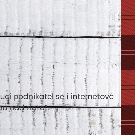
o
cí podnikatel se i internetové
u nad zlato“.