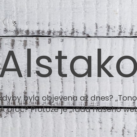
Alstak
kdyby byla objevena až dnes? „Tonou
 A proč? Protože je „rada našeho web